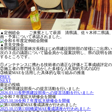
▲定例総会 ご来賓として萩原 清県議、佐々木祥二県議、
画・予算について承認されました。
▲意見交換会
長野県建設部栗林次長様はじめ県建設部幹部の皆様にご出席い
次の３点の議題について協会員から提案説明し、県の説明を踏
するところです。
①メンテナンスに携わる技術者の適正な評価と工事成績評定の
②施工者の専門性を活かした多様な入札契約方式の試行
③橋梁MAEを活用した具体的な取り組みの推進
PREV
NEXT
最近の投稿
2026.03.11
長野県建設部長への提言活動を行いました
2025.10.16
令和７年度拡大研修会を開催
2025.10.15
第13回橋梁MAE養成講座が行われました