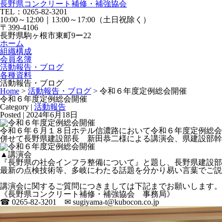
長野県コンクリート補修・補強協会
TEL：0265-82-3201
10:00～12:00｜13:00～17:00（土日祝除く）
〒399-4106
長野県駒ヶ根市東町9ー22
ホーム
組織構成
会員名簿
活動報告・ブログ
各種資料
活動報告・ブログ
Home
>
活動報告・ブログ
> 令和６年度定例総会開催
令和６年度定例総会開催
Category |
活動報告
Posted | 2024年6月18日
令和６年６月１８日ホテル信濃路において令和６年度定例総会
併せて長野県建設部長 新田恭二様による講演会、県建設部幹
▲講演会
『長野県の社会インフラ整備について』と題し、長野県建設部
最新の点検技術等、多岐にわたる話題を分かり易い言葉でご説
講演会に関するご質問につきましては下記までお願いします。
《長野県コンクリート補修・補強協会 事務局》
☎ 0265-82-3201 ✉ sugiyama-t@kubocon.co.jp